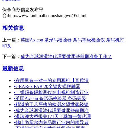
保亭商务信息发布平
台:http://www.fanlimall.com/shangwu/95.html
相关信息
上一篇：
英国Axicon 条形码校验器 条码等级检验仪 条码机打
印头
下一篇：
成为金球润滑油代理要做哪些前期准备工作？
最新信息
•
在哪里有一对一的专用耳机【音质清
•
GEARex FAB 20全钢齿式联轴器
•
二维码条码检测仪在电视机制造行业
•
英国Axicon 条形码校验器 条码等级
•
精湛的工艺严格的检测名望世家轻钢
•
成为金球润滑油代理要做哪些前期准
•
港珠澳大桥报关171天！珠海一荣代理
•
佛山尚黛尔内衣品牌行业内的领导者