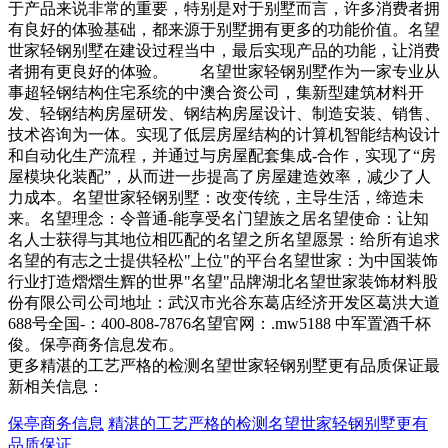
于产品来说非常的重要，特别是对于别墅而言，许多消费者拥
有良好的体验基础，都来源于别墅拥有更多的功能价值。名望
世家轻钢别墅在建设过程当中，最后实现产品的功能，让消费
者拥有更良好的体验。 名望世家轻钢别墅作为一家专业从
事超轻钢结构住宅系统的中澳合资公司，集新型建筑材料开
发、轻钢结构房屋研发、钢结构房屋设计、制造安装、销售、
技术咨询为一体。实现了低层房屋结构的计算机智能结构设计
和自动化生产流程，并通过与房屋配套集成-合作，实现了“房
屋模块化装配”，从而进一步提高了房屋建造效率，减少了人
力成本。名望世家轻钢别墅：改变传统，主导生活，缔造未
来。名望理念：令普通-能享受名门望族之居名望使命：让知
名人士获得与其地位相匹配的名望之所名望愿景：给所有追求
名望的有志之士提供轻松"上位"的平台名望世家：为中国装饰
行业打造熠熠生辉的世界"名望"品牌湖北名望世家装饰材料股
份有限公司公司地址：武汉市光谷东葛店经济开发区葛洪大道
688号全国-：400-808-7876名望官网：.mw5188 中军置酒千杯
俊。保亭商务信息发布。
更多精湛的工艺严格的检测名望世家轻钢别墅更有品质保证最
新相关信息：
保亭商务信息
精湛的工艺严格的检测名望世家轻钢别墅更有
品质保证