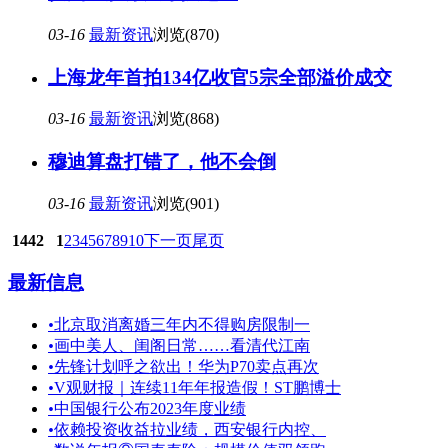
03-16
最新资讯
浏览(870)
上海龙年首拍134亿收官5宗全部溢价成交
03-16
最新资讯
浏览(868)
穆迪算盘打错了，他不会倒
03-16
最新资讯
浏览(901)
1442
1
2
3
4
5
6
7
8
9
10
下一页
尾页
最新信息
•
北京取消离婚三年内不得购房限制一
•
画中美人、闺阁日常……看清代江南
•
先锋计划呼之欲出！华为P70卖点再次
•
V观财报｜连续11年年报造假！ST鹏博士
•
中国银行公布2023年度业绩
•
依赖投资收益拉业绩，西安银行内控、