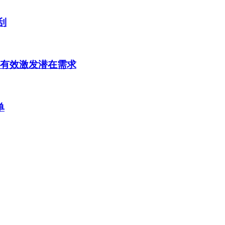
刮
，有效激发潜在需求
单