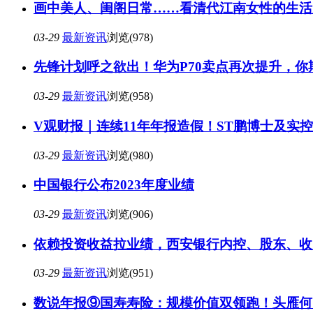
画中美人、闺阁日常……看清代江南女性的生活
03-29
最新资讯
浏览(978)
先锋计划呼之欲出！华为P70卖点再次提升，你
03-29
最新资讯
浏览(958)
V观财报｜连续11年年报造假！ST鹏博士及实控
03-29
最新资讯
浏览(980)
中国银行公布2023年度业绩
03-29
最新资讯
浏览(906)
依赖投资收益拉业绩，西安银行内控、股东、收
03-29
最新资讯
浏览(951)
数说年报⑨国寿寿险：规模价值双领跑！头雁何