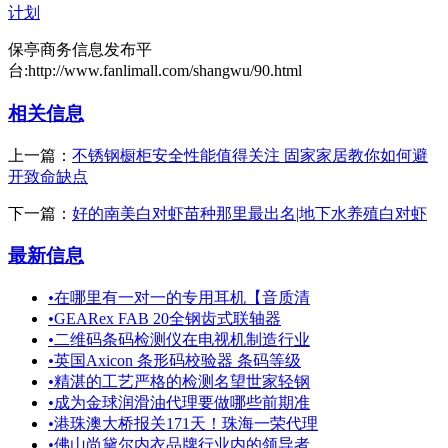
计划
保亭商务信息发布平
台:http://www.fanlimall.com/shangwu/90.html
相关信息
上一篇：
不锈钢橱柜安全性能值得关注 固家家居教你如何避
开致命缺点
下一篇：
好的南美白对虾苗种那里最出名|地下水养殖白对虾
最新信息
•
在哪里有一对一的专用耳机【音质清
•
GEARex FAB 20全钢齿式联轴器
•
二维码条码检测仪在电视机制造行业
•
英国Axicon 条形码校验器 条码等级
•
精湛的工艺严格的检测名望世家轻钢
•
成为金球润滑油代理要做哪些前期准
•
港珠澳大桥报关171天！珠海一荣代理
•
佛山尚黛尔内衣品牌行业内的领导者