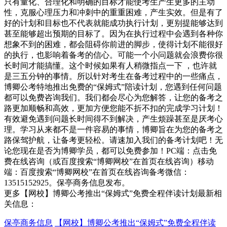
只有量化、合理化和明确的目标才能使考生产生更多的主动
性，克服心理压力和冲刺中的重重困难，产生实效。但是有了
好的计划和目标也不代表就能成功执行计划，更别提能够达到
甚至能够超出预期的目标了。因为在执行过程中会遇到各种你
想象不到的困难，都会阻碍你前进的脚步，使得计划不能很好
的执行，也影响着备考的信心。可能一个小问题就会浪费你很
长时间才能搞懂。这个时候如果有人稍微指点一下 ，也许就
是三五分钟的事情。所以针对考生在备考过程中的一些痛点，
博卿公考特地推出免费的“保姆式”陪读计划，您遇到任何问题
都可以免费咨询我们。我们都会尽心为您解答，让您的备考之
路更加顺畅和高效，更加方便您能不折不扣的完成学习计划！
有效避免遇到问题长时间得不到解决，产生烦躁甚至是厌考心
理。学习从来都不是一件容易的事情，博卿旨在为您的备考之
路保驾护航，让备考更轻松。请速加入我们的备考计划吧！无
论您现在是否为博卿学员，都可以免费参加！PC端：点击免
费在线咨询（或百度搜索“博卿网校”在首页在线咨询）移动
端：百度搜索“博卿网校”在首页在线咨询备考微信：
13515152925。保亭商务信息发布。
更多【网校】博卿公考推出“保姆式”免费全程伴读计划最新相
关信息：
保亭商务信息
【网校】博卿公考推出“保姆式”免费全程伴读