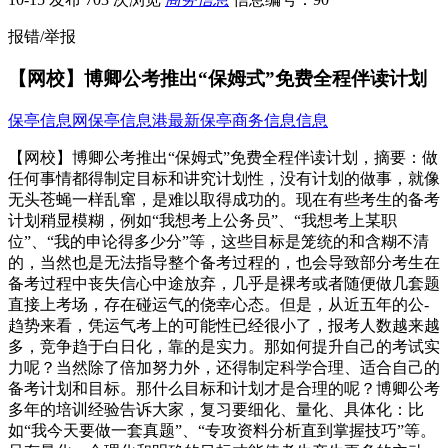
报错/举报
【网校】博卿公考推出“保姆式”免费全程伴读计划
保亭信息网
保亭信息港
最新保亭商务信息信息
【网校】博卿公考推出“保姆式”免费全程伴读计划，摘要：做
任何事情都得制定目标和讲究计划性，没有计划的做事，就像
无头苍蝇一样乱窜，是难以取得成功的。现在有些考生的备考
计划稍显模糊，例如“我想考上公务员”、“我想考上某职
位”、“我的申论得多少分”等，这些目标是笼统的和含糊不清
的，当然也是无法指导整个备考过程的，也会导致部分考生在
备考过程中丧失信心中途放弃，几乎是裸考或者随便做几套题
直接上考场，存在碰运气的侥幸心态。但是，从近五年的公-
趋势来看，凭运气考上的可能性已经很小了，报考人数越来越
多，竞争趋于白日化，靠的是实力。那如何提升自己的考试实
力呢？当然除了倍加努力外，还得制定科学合理、适合自己的
备考计划和目标。那什么目标和计划才是合理的呢？博卿公考
多年的培训经验告诉大家，复习要细化、量化、具体化：比
如“我今天要做一套真题”、“专攻资料分析直到掌握技巧”等。