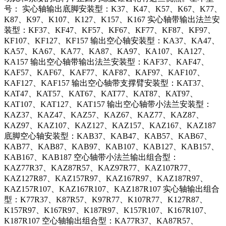
号： 实心轴输出底脚安装型：K37、K47、K57、K67、K77、
K87、K97、K107、K127、K157、K167 实心轴带输出法兰安
装型：KF37、KF47、KF57、KF67、KF77、KF87、KF97、
KF107、KF127、KF157 输出空心轴安装型：KA37、KA47、
KA57、KA67、KA77、KA87、KA97、KA107、KA127、
KA157 输出空心轴带输出法兰安装型：KAF37、KAF47、
KAF57、KAF67、KAF77、KAF87、KAF97、KAF107、
KAF127、KAF157 输出空心轴带支撑臂安装型：KAT37、
KAT47、KAT57、KAT67、KAT77、KAT87、KAT97、
KAT107、KAT127、KAT157 输出空心轴带小法兰安装型：
KAZ37、KAZ47、KAZ57、KAZ67、KAZ77、KAZ87、
KAZ97、KAZ107、KAZ127、KAZ157、KAZ167、KAZ187
底脚空心轴安装型：KAB37、KAB47、KAB57、KAB67、
KAB77、KAB87、KAB97、KAB107、KAB127、KAB157、
KAB167、KAB187 空心轴带小法兰输出组合型：
KAZ77R37、KAZ87R57、KAZ97R77、KAZ107R77、
KAZ127R87、KAZ157R97、KAZ167R97、KAZ187R97、
KAZ157R107、KAZ167R107、KAZ187R107 实心轴输出组合
型：K77R37、K87R57、K97R77、K107R77、K127R87、
K157R97、K167R97、K187R97、K157R107、K167R107、
K187R107 空心轴输出组合型：KA77R37、KA87R57、