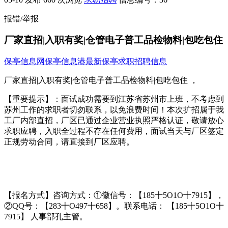
报错/举报
厂家直招|入职有奖|仓管电子普工品检物料|包吃包住
保亭信息网
保亭信息港
最新保亭求职招聘信息
厂家直招|入职有奖|仓管电子普工品检物料|包吃包住 ，
【重要提示】：面试成功需要到江苏省苏州市上班，不考虑到
苏州工作的求职者切勿联系，以免浪费时间！本次扩招属于我
工厂内部直招，厂区已通过企业营业执照严格认证，敬请放心
求职应聘，入职全过程不存在任何费用，面试当天与厂区签定
正规劳动合同，请直接到厂区应聘。
【报名方式】咨询方式：①徽信号：【185十5O1O十7915】，
②QQ号：【283十O497十658】。联系电话： 【185十5O1O十
7915】 人事部孔主管。