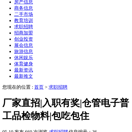
房产信息
商务信息
二手市场
教育培训
求职招聘
招商加盟
创业投资
展会信息
旅游信息
休闲娱乐
体育健身
最新资讯
最新推文
您现在的位置 :
首页
>
求职招聘
厂家直招|入职有奖|仓管电子普
工品检物料|包吃包住
05-10 发布
660 次浏览
求职招聘
信息编号：36