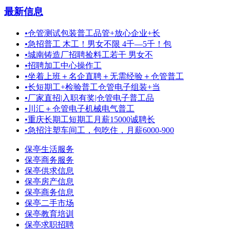
最新信息
•
仓管测试包装普工品管+放心企业+长
•
急招普工 木工！男女不限 4千—5千！包
•
城南铸造厂招聘捡料工若干 男女不
•
招聘加工中心操作工
•
坐着上班＋名企直聘＋无需经验＋仓管普工
•
长短期工+检验普工仓管电子组装+当
•
厂家直招|入职有奖|仓管电子普工品
•
川汇＋仓管电子机械电气普工
•
重庆长期工短期工月薪15000诚聘长
•
急招注塑车间工，包吃住，月薪6000-900
保亭生活服务
保亭商务服务
保亭供求信息
保亭房产信息
保亭商务信息
保亭二手市场
保亭教育培训
保亭求职招聘