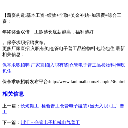
【薪资构造:基本工资+绩效+全勤+奖金补贴+加班费=综合工
资；
年终奖金双倍，工龄越长底薪越高，福利越好
。保亭求职招聘发布。
更多厂家直招|入职有奖|仓管电子普工品检物料|包吃包住 最新
相关信息：
保亭求职招聘
厂家直招|入职有奖|仓管电子普工品检物料|包吃
包住
保亭求职招聘发布平台:http://www.fanlimall.com/zhaopin/36.html
相关信息
上一篇：
长短期工+检验普工仓管电子组装+当天入职+工厂普
工
下一篇：
川汇＋仓管电子机械电气普工