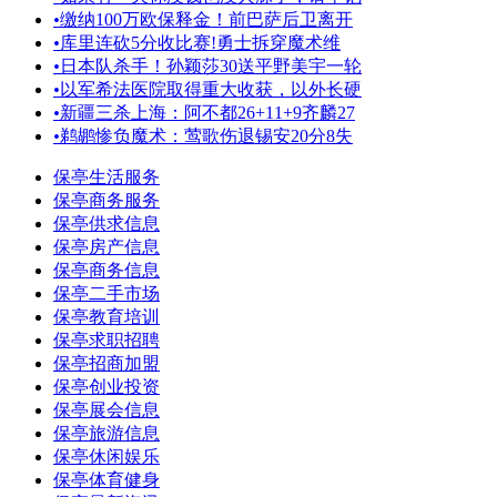
•
缴纳100万欧保释金！前巴萨后卫离开
•
库里连砍5分收比赛!勇士拆穿魔术维
•
日本队杀手！孙颖莎30送平野美宇一轮
•
以军希法医院取得重大收获，以外长硬
•
新疆三杀上海：阿不都26+11+9齐麟27
•
鹈鹕惨负魔术：莺歌伤退锡安20分8失
保亭生活服务
保亭商务服务
保亭供求信息
保亭房产信息
保亭商务信息
保亭二手市场
保亭教育培训
保亭求职招聘
保亭招商加盟
保亭创业投资
保亭展会信息
保亭旅游信息
保亭休闲娱乐
保亭体育健身