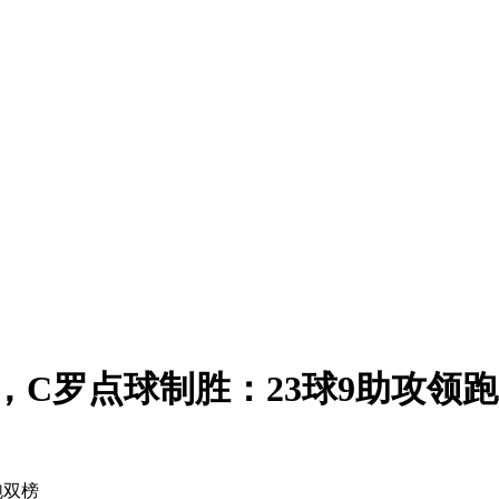
，C罗点球制胜：23球9助攻领
跑双榜