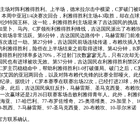
国民主场对阵利雅得胜利。上半场，德米拉尔击中横梁，C罗破门
。本周中亚冠1/4决赛次回合，利雅得胜利主场4-3取胜，却在
仅剩沙特国王杯。这一轮，利雅得胜利主场迎来了吉达国民的挑战
赛，加里卜、马内、C罗领衔利雅得胜利锋线，吉达国民派出了布赖
前场非常活跃。第6分钟，吉达国民边路传中，马赫雷斯门前准
次逃过一劫。第27分钟，吉达国民前场连续传递，布赖坎插入禁
利雅得胜利，险些在上半场结束之前取得进球。第42分钟，B
得胜利控球率多达70%，不过射门次数寥寥无几，只有2次却无
民也有进球被吹无效。第57分钟，吉达国民在利雅得胜利禁区
C罗主罚稳稳命中，帮助利雅得胜利1-0打破僵局。破门之后，
艾因的亚冠两回合，以及对阵布赖代先锋的比赛全部哑火。此外，
史纪录。据统计，C罗本赛季在联赛出场22次，已经打进23球，
5大纪录。此后，吉达国民疯狂反扑，马赫雷斯、圣马克西曼、布
一次赢球还是2月26日联赛客场击败利雅得青年人。此外，利雅
叶海亚、17-哈巴利、77-布罗佐维奇、25-奥塔维奥、29-加里卜、1
9-凯西、7-马赫雷斯、97-圣马克西曼、20-布赖坎、10-菲尔米诺
官方联系确认。