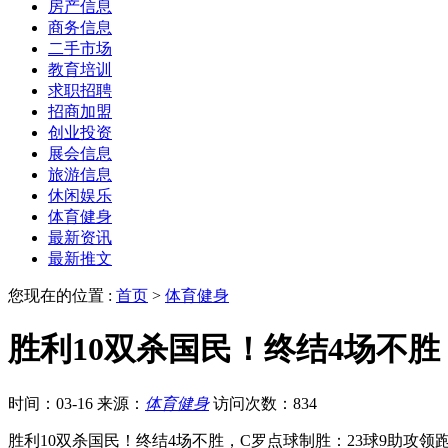
房产信息
商务信息
二手市场
教育培训
求职招聘
招商加盟
创业投资
展会信息
旅游信息
休闲娱乐
体育健身
最新资讯
最新推文
您现在的位置 :
首页
>
体育健身
胜利10双杀国民！终结4场不胜
时间：03-16
来源：
体育健身
访问次数：834
胜利10双杀国民！终结4场不胜，C罗点球制胜：23球9助攻领