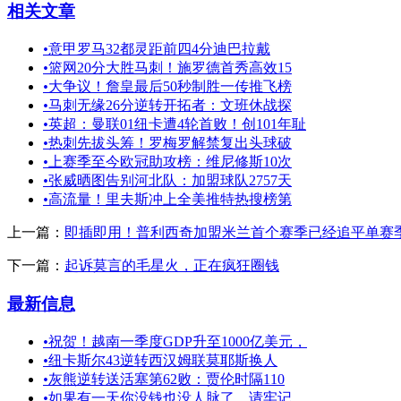
相关文章
•
意甲罗马32都灵距前四4分迪巴拉戴
•
篮网20分大胜马刺！施罗德首秀高效15
•
大争议！詹皇最后50秒制胜一传推飞榜
•
马刺无缘26分逆转开拓者：文班休战探
•
英超：曼联01纽卡遭4轮首败！创101年耻
•
热刺先拔头筹！罗梅罗解禁复出头球破
•
上赛季至今欧冠助攻榜：维尼修斯10次
•
张威晒图告别河北队：加盟球队2757天
•
高流量！里夫斯冲上全美推特热搜榜第
上一篇：
即插即用！普利西奇加盟米兰首个赛季已经追平单赛季
下一篇：
起诉莫言的毛星火，正在疯狂圈钱
最新信息
•
祝贺！越南一季度GDP升至1000亿美元，
•
纽卡斯尔43逆转西汉姆联莫耶斯换人
•
灰熊逆转送活塞第62败：贾伦时隔110
•
如果有一天你没钱也没人脉了，请牢记