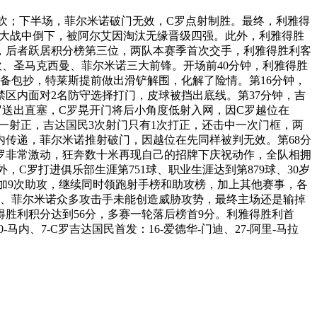
被吹；下半场，菲尔米诺破门无效，C罗点射制胜。最终，利雅得
点球大战中倒下，被阿尔艾因淘汰无缘晋级四强。此外，利雅得胜
，后者跃居积分榜第三位，两队本赛季首次交手，利雅得胜利客
坎、圣马克西曼、菲尔米诺三大前锋。开场前40分钟，利雅得胜
备包抄，特莱斯提前做出滑铲解围，化解了险情。第16分钟，
区内面对2名防守选择打门，皮球被挡出底线。第37分钟，吉
罗送出直塞，C罗晃开门将后小角度低射入网，因C罗越位在
一射正，吉达国民3次射门只有1次打正，还击中一次门框，两
内传递，菲尔米诺推射破门，因越位在先同样被判无效。第68分
C罗非常激动，狂奔数十米再现自己的招牌下庆祝动作，全队相拥
C罗打进俱乐部生涯第751球、职业生涯达到第879球、30岁
外加9次助攻，继续同时领跑射手榜和助攻榜，加上其他赛事，各
赖坎、菲尔米诺众多攻击手未能创造威胁攻势，最终主场还是输掉
得胜利积分达到56分，多赛一轮落后榜首9分。利雅得胜利首
0-马内、7-C罗吉达国民首发：16-爱德华-门迪、27-阿里-马拉